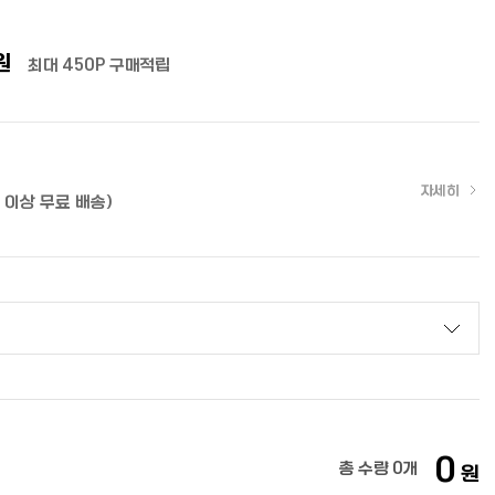
원
최대 450P 구매적립
자세히
원 이상 무료 배송)
0
총 수량
0
개
원