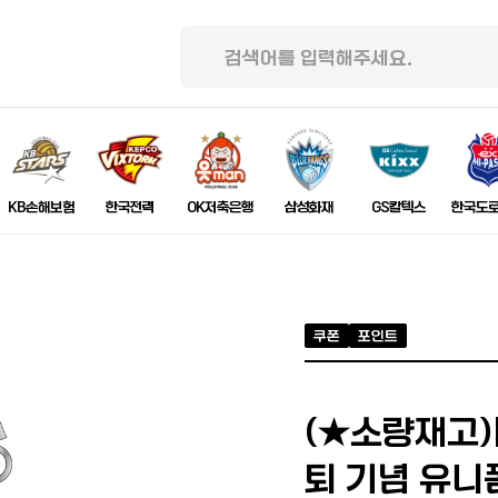
KB손해보험
한국전력
OK저축은행
삼성화재
GS칼텍스
한국도
쿠폰
포인트
(★소량재고)[
퇴 기념 유니