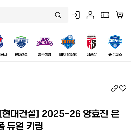
로그인
마이페이지
보유쿠폰
장바구니
검색
로공사
현대건설
흥국생명
IBK기업은행
정관장
숲 수퍼스
주소복사
좋아요
현대건설] 2025-26 양효진 은
폼 듀얼 키링