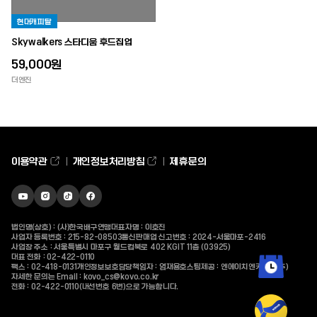
현대캐피탈
Skywalkers 스타디움 후드집업
59,000원
더엔진
이용약관
개인정보처리방침
제휴문의
유튜브
인스타그램
틱톡
페이스북
바로가기
바로가기
바로가기
바로가기
법인명(상호) : (사)한국배구연맹
대표자명 : 이호진
사업자 등록번호 : 215-82-08503
통신판매업 신고번호 : 2024-서울마포-2416
사업장 주소 : 서울특별시 마포구 월드컵북로 402 KGIT 11층 (03925)
대표 전화 :
02-422-0110
팩스 : 02-418-0131
개인정보보호담당책임자 : 엄재용
호스팅제공 : 엔에이치엔커머스(주)
자세한 문의는 Email :
kovo_cs@kovo.co.kr
전화 :
02-422-0110
(내선번호 6번)으로 가능합니다.
최근 본 상품