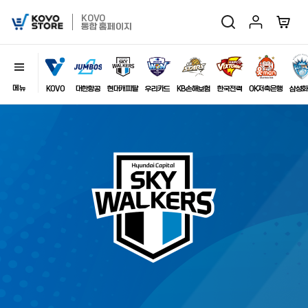
마이페이지
장바구
KOVO
검색
KOVO
통합 홈페이지
Store
메뉴
닫기
이미지
KOVO
대한항공
현대캐피탈
우리카드
KB손해보험
한국전력
OK저축은행
삼성화
최근 검색어
자동저장
전체삭제