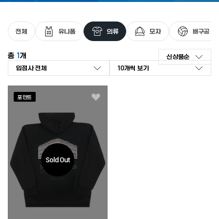
최근 검색어가 없습니다.
전체
유니폼
의류
모자
배구공
총
1
개
신상품순
신상품순
좋아요순
인기 검색어
리뷰순
포인트
좋아요
낮은가격순
높은가격순
판매량순
Sold Out