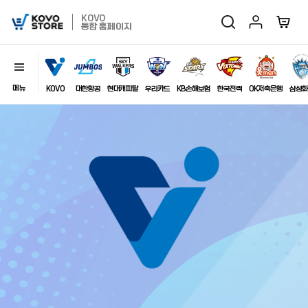
마이페이지
장바구
KOVO
검색
KOVO
통합 홈페이지
Store
메뉴
닫기
이미지
KOVO
대한항공
현대캐피탈
우리카드
KB손해보험
한국전력
OK저축은행
삼성화
최근 검색어
자동저장
전체삭제