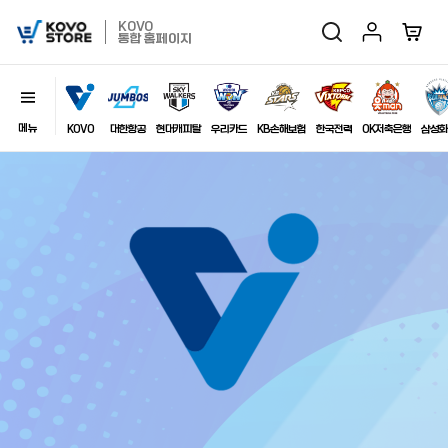
마이페이지
장바구
KOVO
검색
KOVO
통합 홈페이지
Store
메뉴
닫기
이미지
KOVO
대한항공
현대캐피탈
우리카드
KB손해보험
한국전력
OK저축은행
삼성화
최근 검색어
자동저장
전체삭제