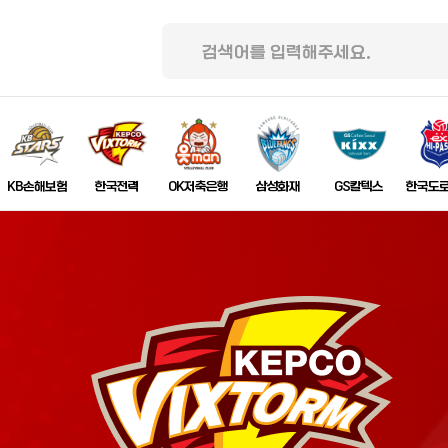
KB손해보험
한국전력
OK저축은행
삼성화재
GS칼텍스
한국도