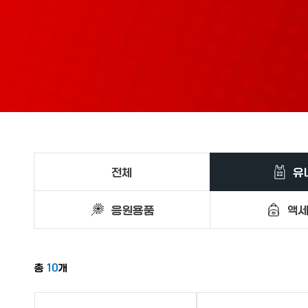
전체
유
응원용품
액
총
10
개