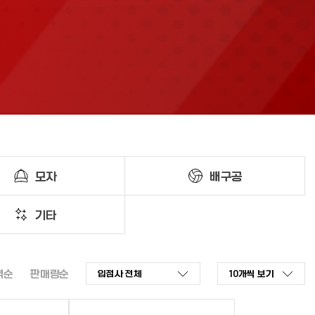
모자
배구공
기타
격순
판매량순