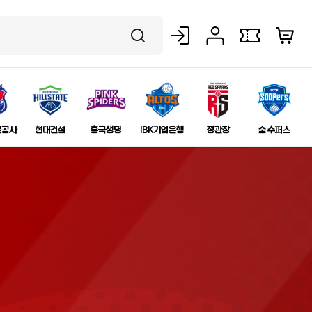
로그인
마이페이지
보유쿠폰
장바구니
검색
로공사
현대건설
흥국생명
IBK기업은행
정관장
숲 수퍼스