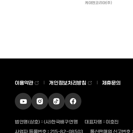
케이엔코리아(주)
이용약관
개인정보처리방침
제휴문의
유튜브
인스타그램
틱톡
페이스북
바로가기
바로가기
바로가기
바로가기
법인명(상호) : (사)한국배구연맹
대표자명 : 이호진
사업자 등록번호 : 215-82-08503
통신판매업 신고번호 : 