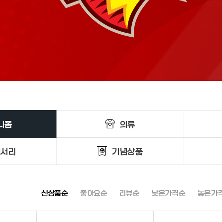
니폼
의류
세서리
기념상품
신상품순
좋아요순
리뷰순
낮은가격순
높은가