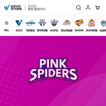
마이페이지
장바구
KOVO
검색
KOVO
통합 홈페이지
Store
메뉴
닫기
이미지
KOVO
대한항공
현대캐피탈
우리카드
KB손해보험
한국전력
OK저축은행
삼성화
최근 검색어
자동저장
전체삭제