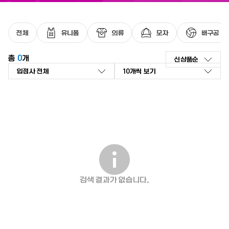
최근 검색어가 없습니다.
전체
유니폼
의류
모자
배구공
총
0
개
신상품순
신상품순
좋아요순
인기 검색어
리뷰순
낮은가격순
높은가격순
판매량순
검색 결과가 없습니다.