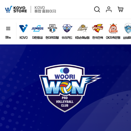
마이페이지
장바구
KOVO
검색
KOVO
통합 홈페이지
Store
메뉴
닫기
이미지
KOVO
대한항공
현대캐피탈
우리카드
KB손해보험
한국전력
OK저축은행
삼성화
최근 검색어
자동저장
전체삭제