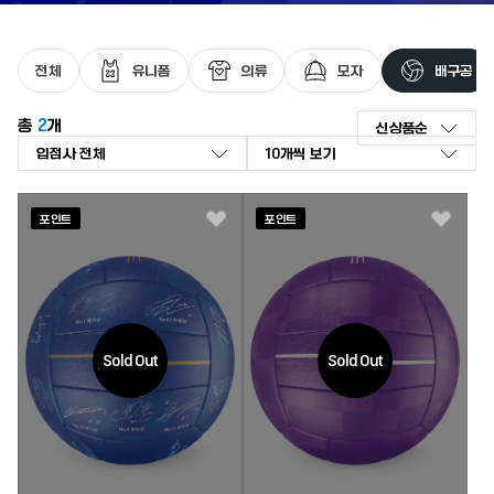
최근 검색어가 없습니다.
전체
유니폼
의류
모자
배구공
총
2
개
신상품순
신상품순
좋아요순
인기 검색어
리뷰순
포인트
포인트
좋아요
좋아요
낮은가격순
높은가격순
판매량순
Sold Out
Sold Out