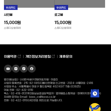
우리카드
우리카드
사인볼
로고볼
15,000원
15,000원
스튜디오팡파레
스튜디오팡파레
이용약관
개인정보처리방침
제휴문의
유튜브
인스타그램
틱톡
페이스북
바로가기
바로가기
바로가기
바로가기
법인명(상호) : (사)한국배구연맹
대표자명 : 이호진
사업자 등록번호 : 215-82-08503
통신판매업 신고번호 : 2024-서울마포-2416
사업장 주소 : 서울특별시 마포구 월드컵북로 402 KGIT 11층 (03925)
대표 전화 :
02-422-0110
팩스 : 02-418-0131
개인정보보호담당책임자 : 엄재용
호스팅제공 : 엔에이치엔커머스(주)
자세한 문의는 Email :
kovo_cs@kovo.co.kr
전화 :
02-422-0110
(내선번호 6번)으로 가능합니다.
최근 본 상품