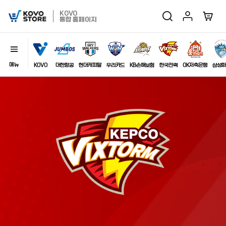
마이페이지
장바구
KOVO
검색
KOVO
통합 홈페이지
Store
메뉴
닫기
이미지
KOVO
대한항공
현대캐피탈
우리카드
KB손해보험
한국전력
OK저축은행
삼성화
최근 검색어
자동저장
전체삭제