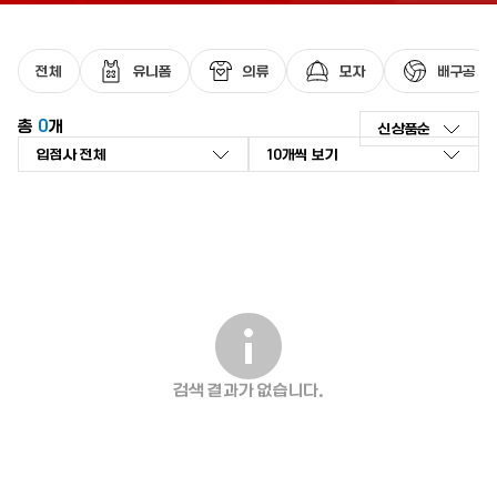
최근 검색어가 없습니다.
전체
유니폼
의류
모자
배구공
총
0
개
신상품순
신상품순
좋아요순
인기 검색어
리뷰순
낮은가격순
높은가격순
판매량순
검색 결과가 없습니다.