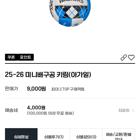
최근 검색어가 없습니다.
인기 검색어
주소복사
좋아
쿠폰
포인트
25-26 미니배구공 키링(아가일)
9,000원
판매가
최대 270P 구매적립
4,000원
배송비
자세히
(100,000원 이상 무료 배송)
배송/교환/환불
상세정보
상품후기(1)
상품문의(0)
안내