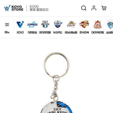
마이페이지
장바구
KOVO
검색
KOVO
통합 홈페이지
Store
메뉴
닫기
이미지
KOVO
대한항공
현대캐피탈
우리카드
KB손해보험
한국전력
OK저축은행
삼성화
최근 검색어
자동저장
전체삭제