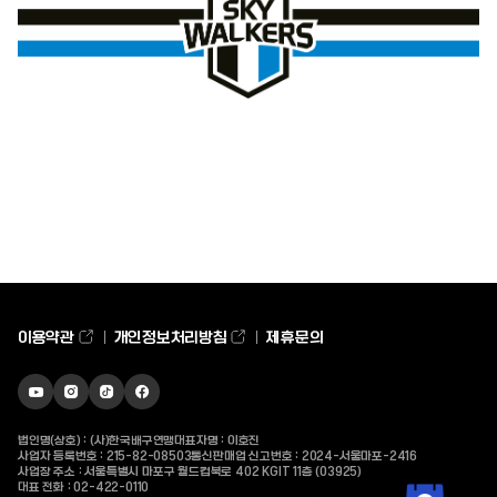
이용약관
개인정보처리방침
제휴문의
유튜브
인스타그램
틱톡
페이스북
바로가기
바로가기
바로가기
바로가기
법인명(상호) : (사)한국배구연맹
대표자명 : 이호진
사업자 등록번호 : 215-82-08503
통신판매업 신고번호 : 2024-서울마포-2416
사업장 주소 : 서울특별시 마포구 월드컵북로 402 KGIT 11층 (03925)
대표 전화 :
02-422-0110