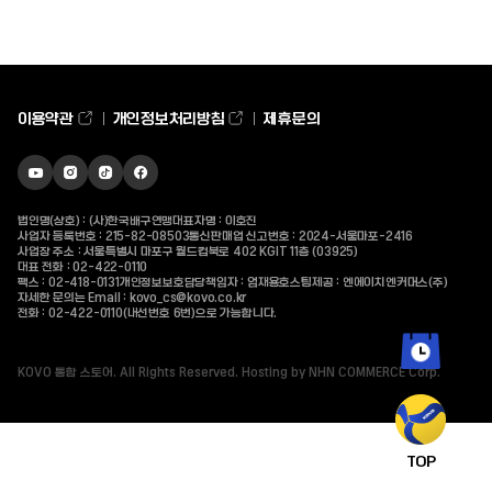
최근 검색어가 없습니다.
이용약관
개인정보처리방침
제휴문의
유튜브
인스타그램
틱톡
페이스북
바로가기
바로가기
바로가기
바로가기
인기 검색어
법인명(상호) : (사)한국배구연맹
대표자명 : 이호진
사업자 등록번호 : 215-82-08503
통신판매업 신고번호 : 2024-서울마포-2416
사업장 주소 : 서울특별시 마포구 월드컵북로 402 KGIT 11층 (03925)
대표 전화 :
02-422-0110
팩스 : 02-418-0131
개인정보보호담당책임자 : 엄재용
호스팅제공 : 엔에이치엔커머스(주)
자세한 문의는 Email :
kovo_cs@kovo.co.kr
전화 :
02-422-0110
(내선번호 6번)으로 가능합니다.
KOVO 통합 스토어. All Rights Reserved. Hosting by NHN COMMERCE Corp.
최근 본 상품
TOP