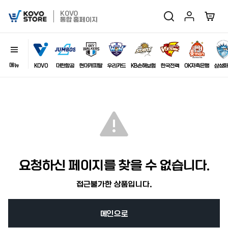
마이페이지
장바구
KOVO
검색
KOVO
통합 홈페이지
Store
메뉴
닫기
이미지
KOVO
대한항공
현대캐피탈
우리카드
KB손해보험
한국전력
OK저축은행
삼성화
최근 검색어
자동저장
전체삭제
요청하신 페이지를 찾을 수 없습니다.
접근불가한 상품입니다.
메인으로