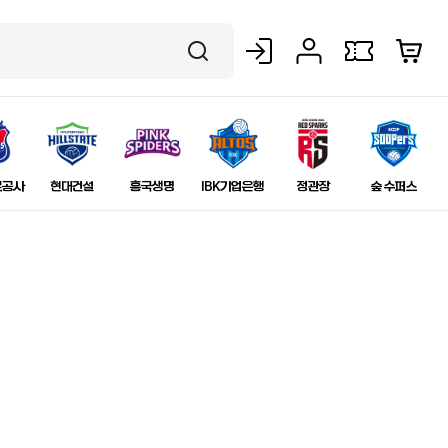
로그인
마이페이지
보유쿠폰
장바구니
검색
로공사
현대건설
흥국생명
IBK기업은행
정관장
숲 수퍼스