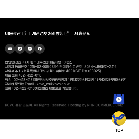
최근 검색어가 없습니다.
이용약관
개인정보처리방침
제휴문의
유튜브
인스타그램
틱톡
페이스북
바로가기
바로가기
바로가기
바로가기
인기 검색어
법인명(상호) : (사)한국배구연맹
대표자명 : 이호진
사업자 등록번호 : 215-82-08503
통신판매업 신고번호 : 2024-서울마포-2416
사업장 주소 : 서울특별시 마포구 월드컵북로 402 KGIT 11층 (03925)
대표 전화 :
02-422-0110
팩스 : 02-418-0131
개인정보보호담당책임자 : 엄재용
호스팅제공 : 엔에이치엔커머스(주)
자세한 문의는 Email :
kovo_cs@kovo.co.kr
전화 :
02-422-0110
(내선번호 6번)으로 가능합니다.
KOVO 통합 스토어. All Rights Reserved. Hosting by NHN COMMERCE Corp.
최근 본 상품
TOP