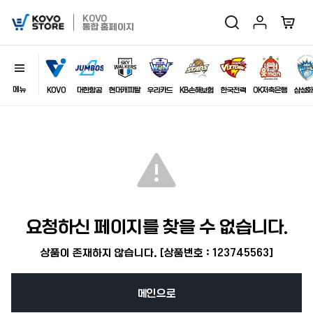
마이페이지
장바구
KOVO
검색
KOVO
통합 홈페이지
Store
메뉴
닫기
이미지
KOVO
대한항공
현대캐피탈
우리카드
KB손해보험
한국전력
OK저축은행
삼성화
최근 검색어
자동저장
전체삭제
요청하신 페이지를 찾을 수 없습니다.
상품이 존재하지 않습니다. [상품번호 : 123745563]
메인으로