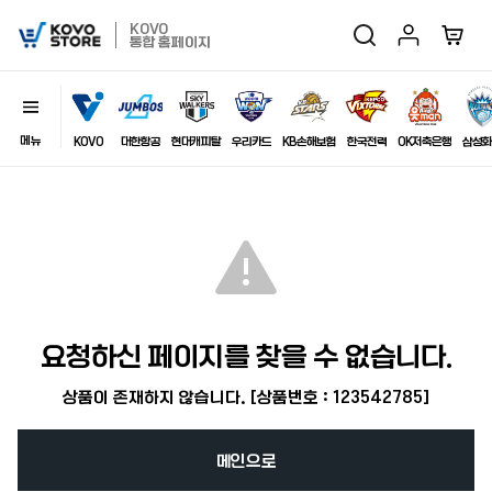
마이페이지
장바구
KOVO
검색
KOVO
통합 홈페이지
Store
메뉴
닫기
이미지
KOVO
대한항공
현대캐피탈
우리카드
KB손해보험
한국전력
OK저축은행
삼성화
최근 검색어
자동저장
전체삭제
요청하신 페이지를 찾을 수 없습니다.
상품이 존재하지 않습니다. [상품번호 : 123542785]
메인으로