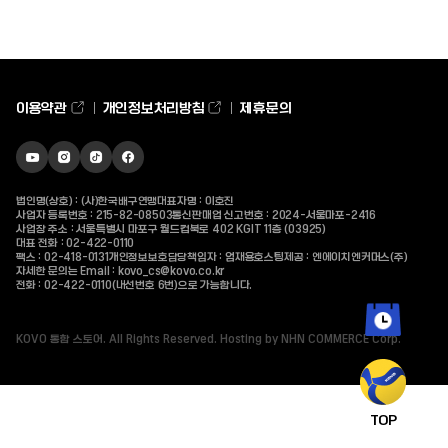
최근 검색어가 없습니다.
이용약관
개인정보처리방침
제휴문의
유튜브
인스타그램
틱톡
페이스북
바로가기
바로가기
바로가기
바로가기
인기 검색어
법인명(상호) : (사)한국배구연맹
대표자명 : 이호진
사업자 등록번호 : 215-82-08503
통신판매업 신고번호 : 2024-서울마포-2416
사업장 주소 : 서울특별시 마포구 월드컵북로 402 KGIT 11층 (03925)
대표 전화 :
02-422-0110
팩스 : 02-418-0131
개인정보보호담당책임자 : 엄재용
호스팅제공 : 엔에이치엔커머스(주)
자세한 문의는 Email :
kovo_cs@kovo.co.kr
전화 :
02-422-0110
(내선번호 6번)으로 가능합니다.
KOVO 통합 스토어. All Rights Reserved. Hosting by NHN COMMERCE Corp.
최근 본 상품
TOP